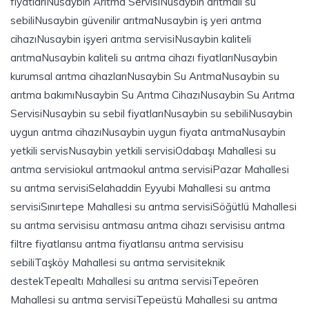
fiyatları
Nusaybin Arıtma Servisi
Nusaybin arıtmalı su
sebili
Nusaybin güvenilir arıtma
Nusaybin iş yeri arıtma
cihazı
Nusaybin işyeri arıtma servisi
Nusaybin kaliteli
arıtma
Nusaybin kaliteli su arıtma cihazı fiyatları
Nusaybin
kurumsal arıtma cihazları
Nusaybin Su Arıtma
Nusaybin su
arıtma bakımı
Nusaybin Su Arıtma Cihazı
Nusaybin Su Arıtma
Servisi
Nusaybin su sebil fiyatları
Nusaybin su sebili
Nusaybin
uygun arıtma cihazı
Nusaybin uygun fiyata arıtma
Nusaybin
yetkili servis
Nusaybin yetkili servisi
Odabaşı Mahallesi su
arıtma servisi
okul arıtma
okul arıtma servisi
Pazar Mahallesi
su arıtma servisi
Selahaddin Eyyubi Mahallesi su arıtma
servisi
Sınırtepe Mahallesi su arıtma servisi
Söğütlü Mahallesi
su arıtma servisi
su arıtma
su arıtma cihazı servisi
su arıtma
filtre fiyatları
su arıtma fiyatları
su arıtma servisi
su
sebili
Taşköy Mahallesi su arıtma servisi
teknik
destek
Tepealtı Mahallesi su arıtma servisi
Tepeören
Mahallesi su arıtma servisi
Tepeüstü Mahallesi su arıtma