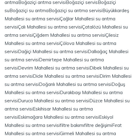
arıtma
Boğaziçi arıtma servisi
Boğaziçi servis
Boğaziçi
su
Boğaziçi su arıtma
Boğaziçi su arıtma servisi
Büyükkardeş
Mahallesi su arıtma servisi
Çağlar Mahallesi su arıtma
servisi
Çalı Mahallesi su arıtma servisi
Çatalözü Mahallesi su
arıtma servisi
Çiğdem Mahallesi su arıtma servisi
Çilesiz
Mahallesi su arıtma servisi
Çölova Mahallesi su arıtma
servisi
Dağiçi Mahallesi su arıtma servisi
Dallıağaç Mahallesi
su arıtma servisi
Demirtepe Mahallesi su arıtma
servisi
Devrim Mahallesi su arıtma servisi
Dibek Mahallesi su
arıtma servisi
Dicle Mahallesi su arıtma servisi
Dirim Mahallesi
su arıtma servisi
Doğanlı Mahallesi su arıtma servisi
Doğuş
Mahallesi su arıtma servisi
Durakbaşı Mahallesi su arıtma
servisi
Duruca Mahallesi su arıtma servisi
Düzce Mahallesi su
arıtma servisi
Eskihisar Mahallesi su arıtma
servisi
Eskimağara Mahallesi su arıtma servisi
Eskiyol
Mahallesi su arıtma servisi
filtre bakımı
filtre değişimi
Fırat
Mahallesi su arıtma servisi
Girmeli Mahallesi su arıtma