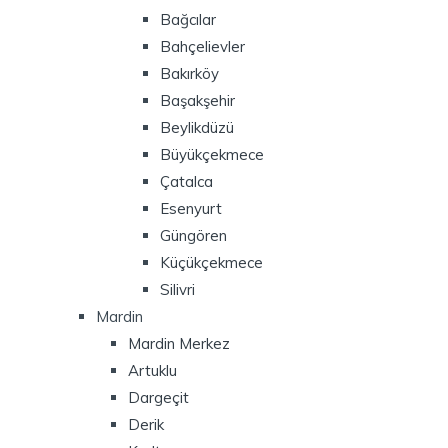
Bağcılar
Bahçelievler
Bakırköy
Başakşehir
Beylikdüzü
Büyükçekmece
Çatalca
Esenyurt
Güngören
Küçükçekmece
Silivri
Mardin
Mardin Merkez
Artuklu
Dargeçit
Derik