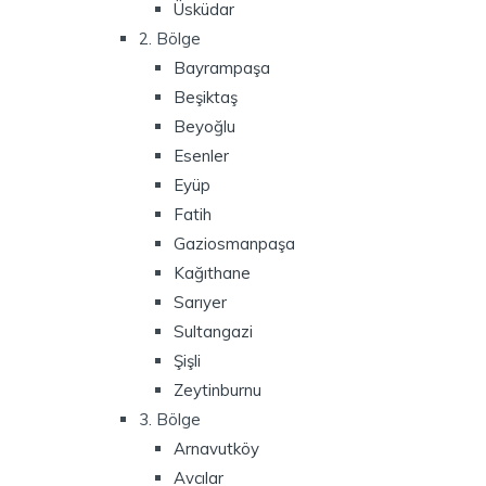
Üsküdar
2. Bölge
Bayrampaşa
Beşiktaş
Beyoğlu
Esenler
Eyüp
Fatih
Gaziosmanpaşa
Kağıthane
Sarıyer
Sultangazi
Şişli
Zeytinburnu
3. Bölge
Arnavutköy
Avcılar