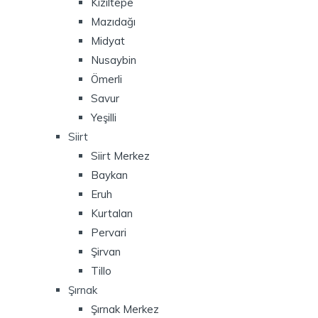
Kızıltepe
Mazıdağı
Midyat
Nusaybin
Ömerli
Savur
Yeşilli
Siirt
Siirt Merkez
Baykan
Eruh
Kurtalan
Pervari
Şirvan
Tillo
Şırnak
Şırnak Merkez