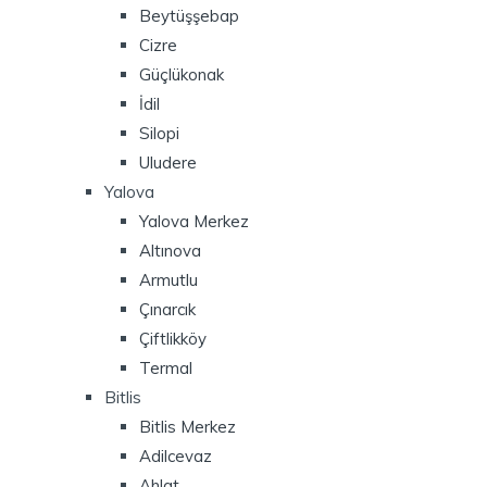
Beytüşşebap
Cizre
Güçlükonak
İdil
Silopi
Uludere
Yalova
Yalova Merkez
Altınova
Armutlu
Çınarcık
Çiftlikköy
Termal
Bitlis
Bitlis Merkez
Adilcevaz
Ahlat