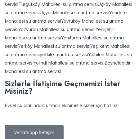
servisi
Turgutköy Mahallesi su arıtma servisi
Üçköy Mahallesi
su arıtma servisi
Üçyol Mahallesi su arıtma servisi
Yandere
Mahallesi su arıtma servisi
Yavruköy Mahallesi su arıtma
servisi
Yazyurdu Mahallesi su arıtma servisi
Yenişehir
Mahallesi su arıtma servisi
Yenituran Mahallesi su arıtma
servisi
Yerköy Mahallesi su arıtma servisi
Yeşilkent Mahallesi
su arıtma servisi
yetkili su arıtma servisi
Yolbilen Mahallesi su
arıtma servisi
Yolindi Mahallesi su arıtma servisi
Zeynelabidin
Mahallesi su arıtma servisi
Sizlerle İletişime Geçmemizi İster
Misiniz?
Evsel su alanındaki uzman ekibimizle sizler için hazırız.
Whatsapp İletişim