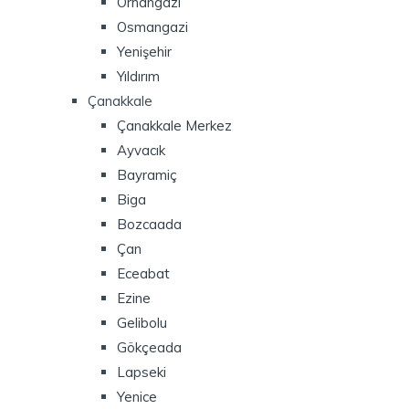
Orhangazi
Osmangazi
Yenişehir
Yıldırım
Çanakkale
Çanakkale Merkez
Ayvacık
Bayramiç
Biga
Bozcaada
Çan
Eceabat
Ezine
Gelibolu
Gökçeada
Lapseki
Yenice