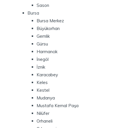
Sason
Bursa
Bursa Merkez
Büyükorhan
Gemlik
Gürsu
Harmancık
İnegöl
İznik
Karacabey
Keles
Kestel
Mudanya
Mustafa Kemal Paşa
Nilüfer
Orhaneli