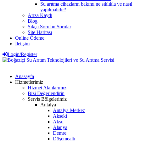
Su arıtma cihazların bakımı ne sıklıkla ve nasıl
yapılmalıdır?
Arıza Kaydı
Blog
Sıkça Sorulan Sorular
Site Haritası
Online Ödeme
İletişim
Login/Register
Anasayfa
Hizmetlerimiz
Hizmet Alanlarımız
Bizi Değerlendirin
Servis Bölgelerimiz
Antalya
Antalya Merkez
Akseki
Aksu
Alanya
Demre
Döşemealtı