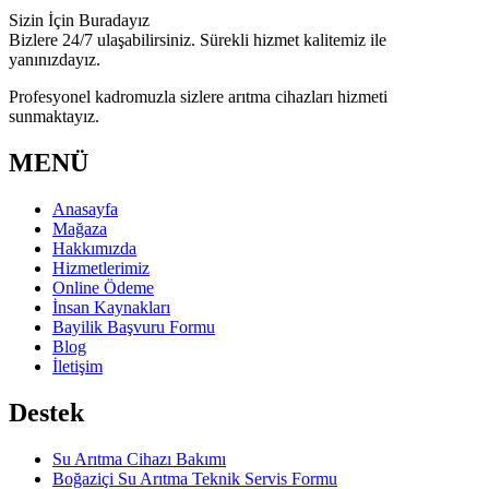
Sizin İçin Buradayız
Bizlere 24/7 ulaşabilirsiniz. Sürekli hizmet kalitemiz ile
yanınızdayız.
Profesyonel kadromuzla sizlere arıtma cihazları hizmeti
sunmaktayız.
MENÜ
Anasayfa
Mağaza
Hakkımızda
Hizmetlerimiz
Online Ödeme
İnsan Kaynakları
Bayilik Başvuru Formu
Blog
İletişim
Destek
Su Arıtma Cihazı Bakımı
Boğaziçi Su Arıtma Teknik Servis Formu