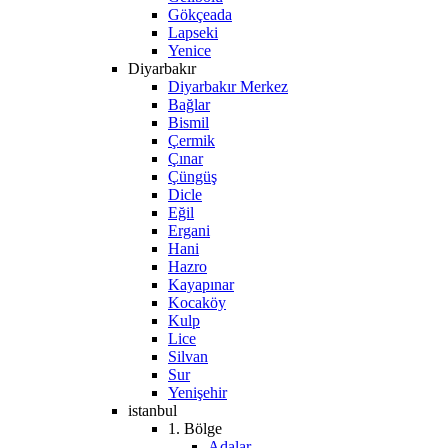
Gökçeada
Lapseki
Yenice
Diyarbakır
Diyarbakır Merkez
Bağlar
Bismil
Çermik
Çınar
Çüngüş
Dicle
Eğil
Ergani
Hani
Hazro
Kayapınar
Kocaköy
Kulp
Lice
Silvan
Sur
Yenişehir
istanbul
1. Bölge
Adalar