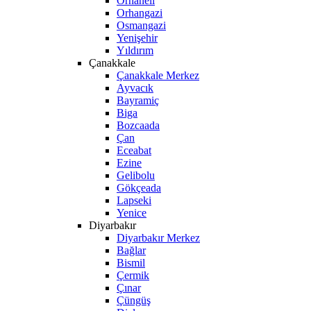
Orhaneli
Orhangazi
Osmangazi
Yenişehir
Yıldırım
Çanakkale
Çanakkale Merkez
Ayvacık
Bayramiç
Biga
Bozcaada
Çan
Eceabat
Ezine
Gelibolu
Gökçeada
Lapseki
Yenice
Diyarbakır
Diyarbakır Merkez
Bağlar
Bismil
Çermik
Çınar
Çüngüş