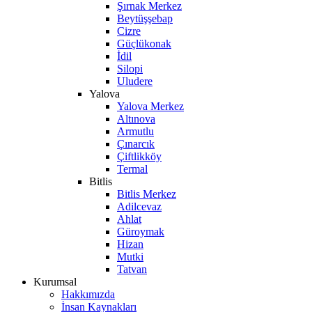
Şırnak Merkez
Beytüşşebap
Cizre
Güçlükonak
İdil
Silopi
Uludere
Yalova
Yalova Merkez
Altınova
Armutlu
Çınarcık
Çiftlikköy
Termal
Bitlis
Bitlis Merkez
Adilcevaz
Ahlat
Güroymak
Hizan
Mutki
Tatvan
Kurumsal
Hakkımızda
İnsan Kaynakları