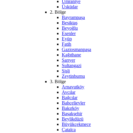
Ümraniye
Üsküdar
2. Bölge
Bayrampaşa
Beşiktaş
Beyoğlu
Esenler
Eyüp
Fatih
Gaziosmanpaşa
Kağıthane
Sarıyer
Sultangazi
Şişli
Zeytinburnu
3. Bölge
Arnavutköy
Avcılar
Bağcılar
Bahçelievler
Bakırköy
Başakşehir
Beylikdüzü
Büyükçekmece
Çatalca