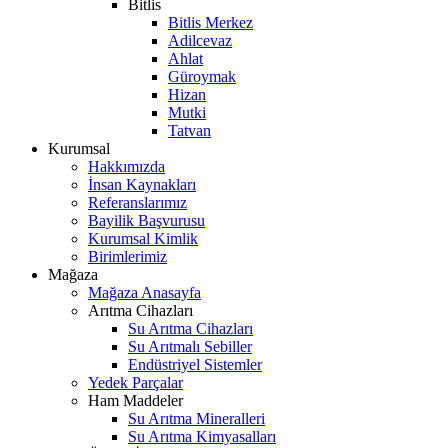
Bitlis
Bitlis Merkez
Adilcevaz
Ahlat
Güroymak
Hizan
Mutki
Tatvan
Kurumsal
Hakkımızda
İnsan Kaynakları
Referanslarımız
Bayilik Başvurusu
Kurumsal Kimlik
Birimlerimiz
Mağaza
Mağaza Anasayfa
Arıtma Cihazları
Su Arıtma Cihazları
Su Arıtmalı Sebiller
Endüstriyel Sistemler
Yedek Parçalar
Ham Maddeler
Su Arıtma Mineralleri
Su Arıtma Kimyasalları