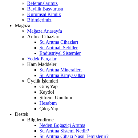
Referanslarımız
Bayilik Başvurusu
Kurumsal Kimlik
Birimlerimiz
Mağaza
Mağaza Anasayfa
Arıtma Cihazları
Su Arıtma Cihazları
Su Arıtmalı Sebiller
Endüstriyel Sistemler
Yedek Parçalar
Ham Maddeler
Su Arıtma Mineralleri
Su Arıtma Kimyasalları
Üyelik İşlemleri
Giriş Yap
Kaydol
Şifremi Unuttum
Hesabım
Çıkış Yap
Destek
Bilgilendirme
Neden Boğaziçi Arıtma
Su Arıtma Sistemi Nedir?
Su Arıtma Cihazı Nasıl Temizlenir?