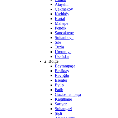
Ataşehir
Çekmeköy
Kadıköy
Kartal
Maltepe
Pendik
Sancaktepe
Sultanbeyli
Şile
Tuzla
Ümraniye
Üsküdar
2. Bölge
Bayrampaşa
Beşiktaş
Beyoğlu
Esenler
Eyüp
Fatih
Gaziosmanpaşa
Kağıthane
Sarıyer
Sultangazi
Şişli