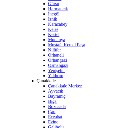
Gürsu
Harmancık
İnegöl
İznik
Karacabey
Keles
Kestel
Mudanya
Mustafa Kemal Paşa
Nilüfer
Orhaneli
Orhangazi
Osmangazi
Yenişehir
Yıldırım
Çanakkale
Çanakkale Merkez
Ayvacık
Bayramiç
Biga
Bozcaada
Çan
Eceabat
Ezine
Gelibolu