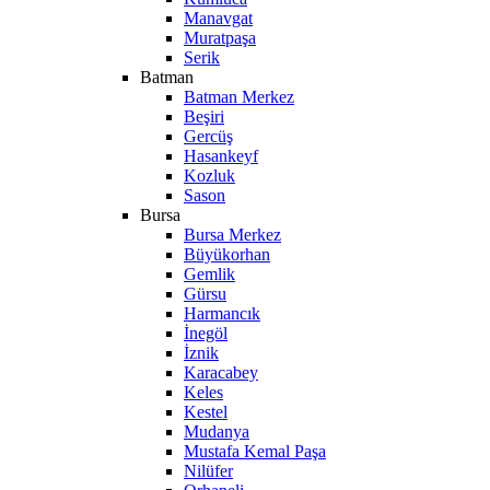
Manavgat
Muratpaşa
Serik
Batman
Batman Merkez
Beşiri
Gercüş
Hasankeyf
Kozluk
Sason
Bursa
Bursa Merkez
Büyükorhan
Gemlik
Gürsu
Harmancık
İnegöl
İznik
Karacabey
Keles
Kestel
Mudanya
Mustafa Kemal Paşa
Nilüfer