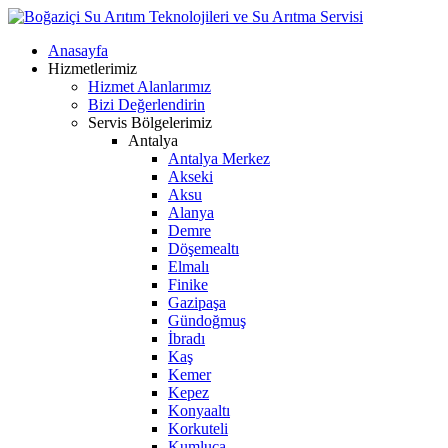
Anasayfa
Hizmetlerimiz
Hizmet Alanlarımız
Bizi Değerlendirin
Servis Bölgelerimiz
Antalya
Antalya Merkez
Akseki
Aksu
Alanya
Demre
Döşemealtı
Elmalı
Finike
Gazipaşa
Gündoğmuş
İbradı
Kaş
Kemer
Kepez
Konyaaltı
Korkuteli
Kumluca