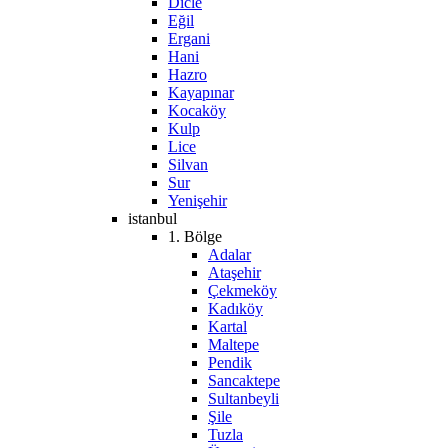
Dicle
Eğil
Ergani
Hani
Hazro
Kayapınar
Kocaköy
Kulp
Lice
Silvan
Sur
Yenişehir
istanbul
1. Bölge
Adalar
Ataşehir
Çekmeköy
Kadıköy
Kartal
Maltepe
Pendik
Sancaktepe
Sultanbeyli
Şile
Tuzla