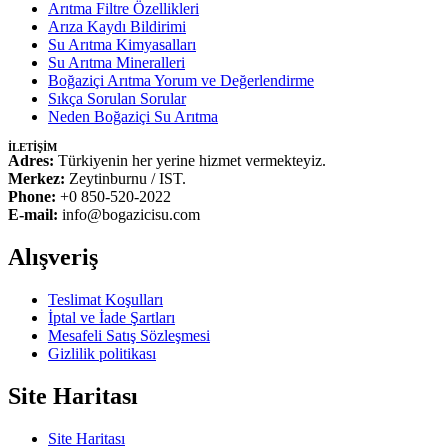
Arıtma Filtre Özellikleri
Arıza Kaydı Bildirimi
Su Arıtma Kimyasalları
Su Arıtma Mineralleri
Boğaziçi Arıtma Yorum ve Değerlendirme
Sıkça Sorulan Sorular
Neden Boğaziçi Su Arıtma
İLETİŞİM
Adres:
Türkiyenin her yerine hizmet vermekteyiz.
Merkez:
Zeytinburnu / IST.
Phone:
+0 850-520-2022
E-mail:
info@bogazicisu.com
Alışveriş
Teslimat Koşulları
İptal ve İade Şartları
Mesafeli Satış Sözleşmesi
Gizlilik politikası
Site Haritası
Site Haritası