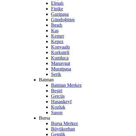
Elmalı
Finike
Gazipaşa
Gündoğmuş
İbradı
Kaş
Kemer
Kepez
Konyaaltı
Korkuteli
Kumluca
Manavgat
Muratpaşa
Serik
Batman
Batman Merkez
Beşiri
Gercüş
Hasankeyf
Kozluk
Sason
Bursa
Bursa Merkez
Büyükorhan
Gemlik