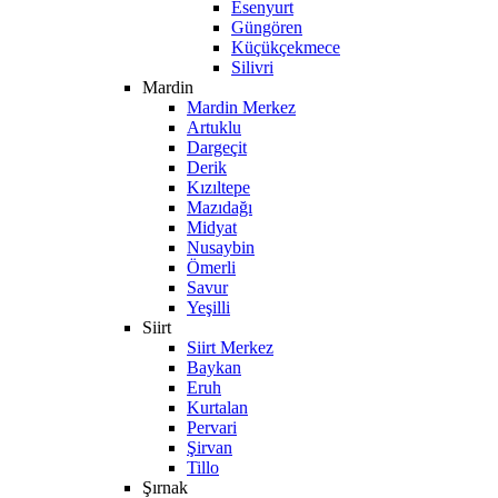
Esenyurt
Güngören
Küçükçekmece
Silivri
Mardin
Mardin Merkez
Artuklu
Dargeçit
Derik
Kızıltepe
Mazıdağı
Midyat
Nusaybin
Ömerli
Savur
Yeşilli
Siirt
Siirt Merkez
Baykan
Eruh
Kurtalan
Pervari
Şirvan
Tillo
Şırnak