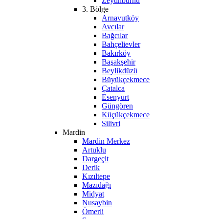
Zeytinburnu
3. Bölge
Arnavutköy
Avcılar
Bağcılar
Bahçelievler
Bakırköy
Başakşehir
Beylikdüzü
Büyükçekmece
Çatalca
Esenyurt
Güngören
Küçükçekmece
Silivri
Mardin
Mardin Merkez
Artuklu
Dargeçit
Derik
Kızıltepe
Mazıdağı
Midyat
Nusaybin
Ömerli