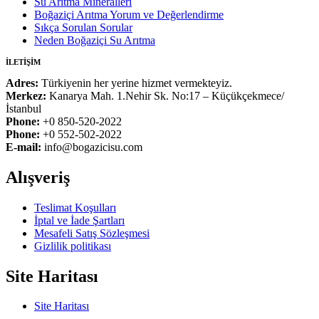
Su Arıtma Mineralleri
Boğaziçi Arıtma Yorum ve Değerlendirme
Sıkça Sorulan Sorular
Neden Boğaziçi Su Arıtma
İLETİŞİM
Adres:
Türkiyenin her yerine hizmet vermekteyiz.
Merkez:
Kanarya Mah. 1.Nehir Sk. No:17 – Küçükçekmece/
İstanbul
Phone:
+0 850-520-2022
Phone:
+0 552-502-2022
E-mail:
info@bogazicisu.com
Alışveriş
Teslimat Koşulları
İptal ve İade Şartları
Mesafeli Satış Sözleşmesi
Gizlilik politikası
Site Haritası
Site Haritası