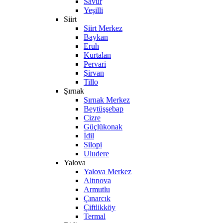
Savur
Yeşilli
Siirt
Siirt Merkez
Baykan
Eruh
Kurtalan
Pervari
Şirvan
Tillo
Şırnak
Şırnak Merkez
Beytüşşebap
Cizre
Güçlükonak
İdil
Silopi
Uludere
Yalova
Yalova Merkez
Altınova
Armutlu
Çınarcık
Çiftlikköy
Termal