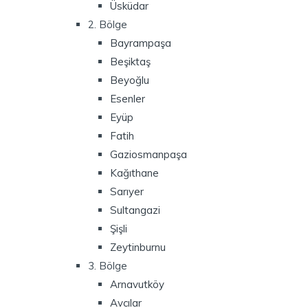
Üsküdar
2. Bölge
Bayrampaşa
Beşiktaş
Beyoğlu
Esenler
Eyüp
Fatih
Gaziosmanpaşa
Kağıthane
Sarıyer
Sultangazi
Şişli
Zeytinburnu
3. Bölge
Arnavutköy
Avcılar