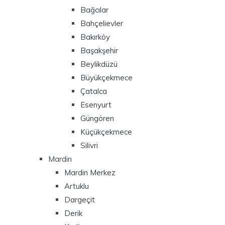
Bağcılar
Bahçelievler
Bakırköy
Başakşehir
Beylikdüzü
Büyükçekmece
Çatalca
Esenyurt
Güngören
Küçükçekmece
Silivri
Mardin
Mardin Merkez
Artuklu
Dargeçit
Derik