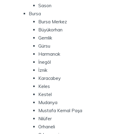
Sason
Bursa
Bursa Merkez
Büyükorhan
Gemlik
Gürsu
Harmancık
İnegöl
İznik
Karacabey
Keles
Kestel
Mudanya
Mustafa Kemal Paşa
Nilüfer
Orhaneli