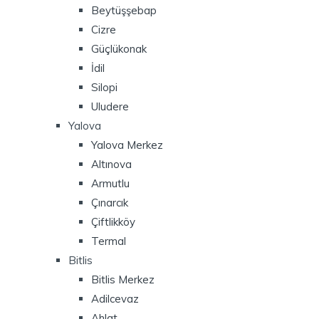
Beytüşşebap
Cizre
Güçlükonak
İdil
Silopi
Uludere
Yalova
Yalova Merkez
Altınova
Armutlu
Çınarcık
Çiftlikköy
Termal
Bitlis
Bitlis Merkez
Adilcevaz
Ahlat