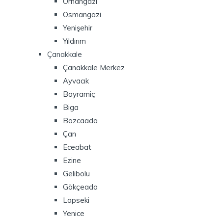
Orhangazi
Osmangazi
Yenişehir
Yıldırım
Çanakkale
Çanakkale Merkez
Ayvacık
Bayramiç
Biga
Bozcaada
Çan
Eceabat
Ezine
Gelibolu
Gökçeada
Lapseki
Yenice