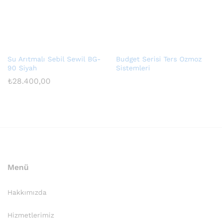
Su Arıtmalı Sebil Sewil BG-
Budget Serisi Ters Ozmoz
90 Siyah
Sistemleri
₺
28.400,00
Menü
Hakkımızda
Hizmetlerimiz