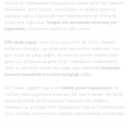
estetik ve fonksiyonel ihtiyaçlarına cevap veren bir tasarım
harikasıdır. Zarif hatları, ince formu ve yerden tasarruf
sağlayan yapısı sayesinde hem evlerde hem de ofislerde
kullanıma uygundur.
Tezgah altı alanlarda minimum yer
kaplarken
, maksimum şıklık ve işlev sunar.
Çift akışlı yapısı
, hem içme suyu hem de cihaz destekli
kullanım (örneğin çay makinesi veya kahve makinesi) için
aynı anda su çıkışı sağlar. Bu sayede arıtma cihazınızdan
gelen su, ihtiyacınıza göre farklı noktalarda kullanılabilir.
Akıllı su yönetimi sunan bu kasa, aynı zamanda
kompakt
tasarımı sayesinde kurulum kolaylığı
sağlar.
Slim Kasa, sağlam yapısı ve
estetik panel kaplamaları
ile
mutfak dekorasyonuna kusursuz bir uyum sunar. Görselliği
kadar güvenliği de önemseyen tasarımında, bağlantı
noktaları ve iç düzen tüm detaylarıyla özenle hazırlanmıştır.
Uzun ömürlü kullanım için kaliteli malzemelerle üretilmiştir.