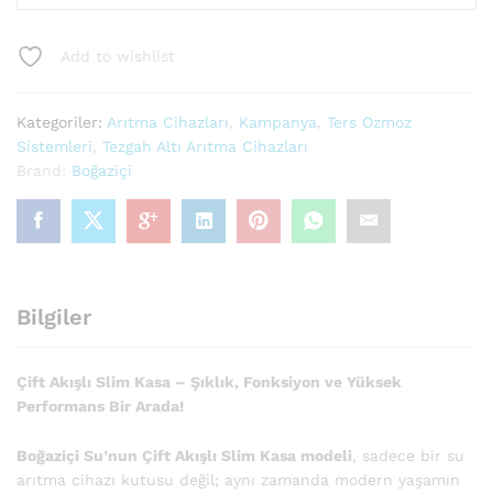
Slim
Kasa
Add to wishlist
Su
Arıtma
Cihazı
Kategoriler:
Arıtma Cihazları
,
Kampanya
,
Ters Ozmoz
miktar
Sistemleri
,
Tezgah Altı Arıtma Cihazları
Brand:
Boğaziçi
Bilgiler
Çift Akışlı Slim Kasa – Şıklık, Fonksiyon ve Yüksek
Performans Bir Arada!
Boğaziçi Su’nun Çift Akışlı Slim Kasa modeli
, sadece bir su
arıtma cihazı kutusu değil; aynı zamanda modern yaşamın