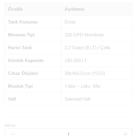
Özellik
Açıklama
Tank Konumu
Dısta
Memran Tipi
100 GPD Membran
Harici Tank
2.2 Galon (8 LT) / Çelik
Günlük Kapasite
180-200 LT.
Cihaz Ölçüleri
39x45x21cm (YGD)
Musluk Tipi
Yıldız – Lüks -Mix
Valf
Selenoid Valf
Miktar:
Çift
Akışlı