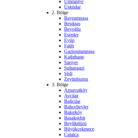
Ümraniye
Üsküdar
2. Bölge
Bayrampaşa
Beşiktaş
Beyoğlu
Esenler
Eyüp
Fatih
Gaziosmanpaşa
Kağıthane
Sarıyer
Sultangazi
Şişli
Zeytinburnu
3. Bölge
Arnavutköy
Avcılar
Bağcılar
Bahçelievler
Bakırköy
Başakşehir
Beylikdüzü
Büyükçekmece
Çatalca