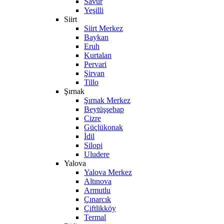
Savur
Yeşilli
Siirt
Siirt Merkez
Baykan
Eruh
Kurtalan
Pervari
Şirvan
Tillo
Şırnak
Şırnak Merkez
Beytüşşebap
Cizre
Güçlükonak
İdil
Silopi
Uludere
Yalova
Yalova Merkez
Altınova
Armutlu
Çınarcık
Çiftlikköy
Termal