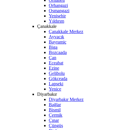
Orhaneli
Orhangazi
Osmangazi
Yenişehir
Yıldırım
Çanakkale
Çanakkale Merkez
Ayvacık
Bayramiç
Biga
Bozcaada
Çan
Eceabat
Ezine
Gelibolu
Gökçeada
Lapseki
Yenice
Diyarbakır
Diyarbakır Merkez
Bağlar
Bismil
Çermik
Çınar
Çüngüş