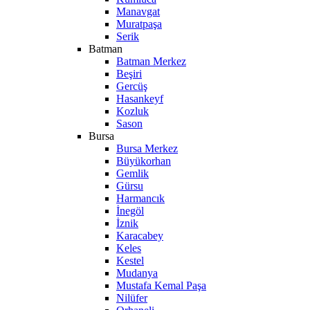
Manavgat
Muratpaşa
Serik
Batman
Batman Merkez
Beşiri
Gercüş
Hasankeyf
Kozluk
Sason
Bursa
Bursa Merkez
Büyükorhan
Gemlik
Gürsu
Harmancık
İnegöl
İznik
Karacabey
Keles
Kestel
Mudanya
Mustafa Kemal Paşa
Nilüfer