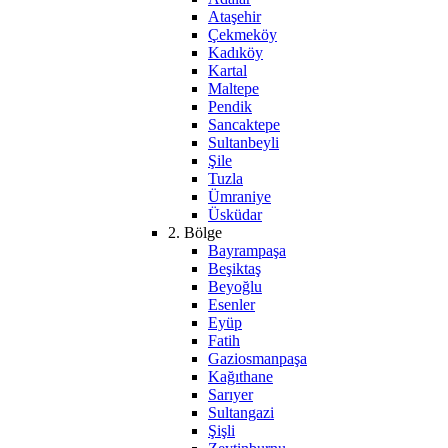
Ataşehir
Çekmeköy
Kadıköy
Kartal
Maltepe
Pendik
Sancaktepe
Sultanbeyli
Şile
Tuzla
Ümraniye
Üsküdar
2. Bölge
Bayrampaşa
Beşiktaş
Beyoğlu
Esenler
Eyüp
Fatih
Gaziosmanpaşa
Kağıthane
Sarıyer
Sultangazi
Şişli