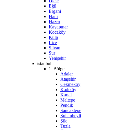
Dicle
Eğil
Ergani
Hani
Hazro
Kayapınar
Kocaköy
Kulp
Lice
Silvan
Sur
Yenişehir
istanbul
1. Bölge
Adalar
Ataşehir
Çekmeköy
Kadıköy
Kartal
Maltepe
Pendik
Sancaktepe
Sultanbeyli
Şile
Tuzla