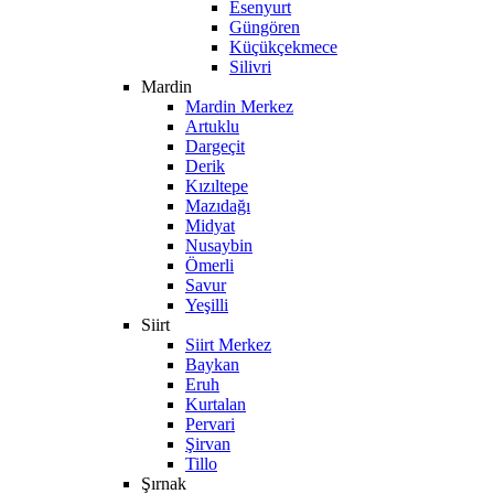
Esenyurt
Güngören
Küçükçekmece
Silivri
Mardin
Mardin Merkez
Artuklu
Dargeçit
Derik
Kızıltepe
Mazıdağı
Midyat
Nusaybin
Ömerli
Savur
Yeşilli
Siirt
Siirt Merkez
Baykan
Eruh
Kurtalan
Pervari
Şirvan
Tillo
Şırnak