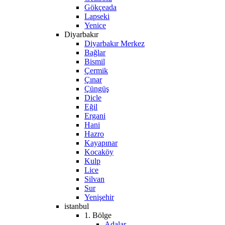
Gökçeada
Lapseki
Yenice
Diyarbakır
Diyarbakır Merkez
Bağlar
Bismil
Çermik
Çınar
Çüngüş
Dicle
Eğil
Ergani
Hani
Hazro
Kayapınar
Kocaköy
Kulp
Lice
Silvan
Sur
Yenişehir
istanbul
1. Bölge
Adalar