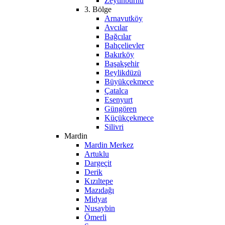
Zeytinburnu
3. Bölge
Arnavutköy
Avcılar
Bağcılar
Bahçelievler
Bakırköy
Başakşehir
Beylikdüzü
Büyükçekmece
Çatalca
Esenyurt
Güngören
Küçükçekmece
Silivri
Mardin
Mardin Merkez
Artuklu
Dargeçit
Derik
Kızıltepe
Mazıdağı
Midyat
Nusaybin
Ömerli