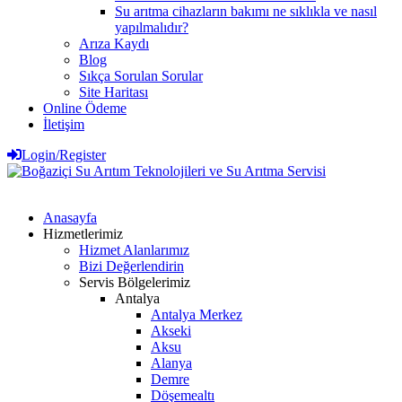
Su arıtma cihazların bakımı ne sıklıkla ve nasıl
yapılmalıdır?
Arıza Kaydı
Blog
Sıkça Sorulan Sorular
Site Haritası
Online Ödeme
İletişim
Login/Register
Anasayfa
Hizmetlerimiz
Hizmet Alanlarımız
Bizi Değerlendirin
Servis Bölgelerimiz
Antalya
Antalya Merkez
Akseki
Aksu
Alanya
Demre
Döşemealtı