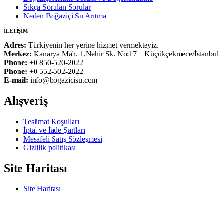
Sıkça Sorulan Sorular
Neden Boğaziçi Su Arıtma
İLETİŞİM
Adres:
Türkiyenin her yerine hizmet vermekteyiz.
Merkez:
Kanarya Mah. 1.Nehir Sk. No:17 – Küçükçekmece/İstanbu
Phone:
+0 850-520-2022
Phone:
+0 552-502-2022
E-mail:
info@bogazicisu.com
Alışveriş
Teslimat Koşulları
İptal ve İade Şartları
Mesafeli Satış Sözleşmesi
Gizlilik politikası
Site Haritası
Site Haritası